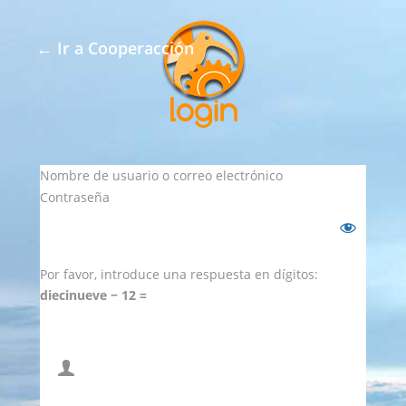
← Ir a Cooperacción
Nombre de usuario o correo electrónico
Contraseña
Por favor, introduce una respuesta en dígitos:
diecinueve − 12 =
Recuérdame